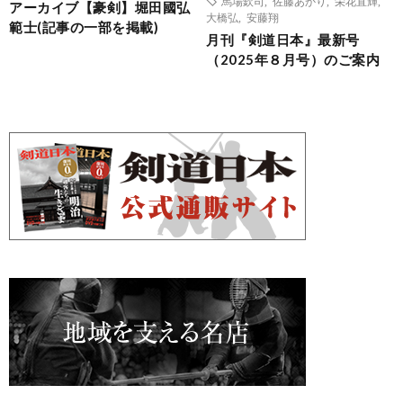
馬場欽司
,
佐藤あかり
,
栄花直輝
,
アーカイブ【豪剣】堀田國弘
大橋弘
,
安藤翔
範士(記事の一部を掲載)
月刊『剣道日本』最新号
（2025年８月号）のご案内