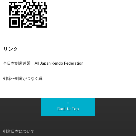
リンク
全日本剣道連盟 All Japan Kendo Federation
剣縁〜剣道がつなぐ縁
Back to Top
剣道日本について