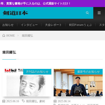
な書籍が手に入るのは、公式通販サイトだけ！
お知らせ
インタビュー
大会レポート
剣日Forumうぇぶ
スタ
堀田國弘
HOME
堀田國弘
月刊誌のお知らせ
最新号のお知らせ
2025.06.16
堀田國弘
,
豪剣
2025.06.14