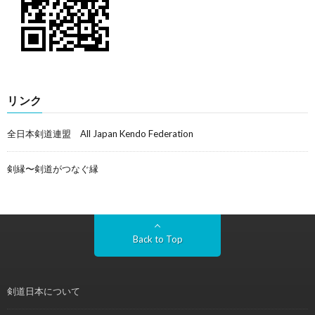
リンク
全日本剣道連盟 All Japan Kendo Federation
剣縁〜剣道がつなぐ縁
Back to Top
剣道日本について