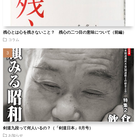
残心とは心を残さないこと？ 残心の二つ目の意味について（前編）
コラム
剣道九段って何人いるの？（「剣道日本」8月号）
お知らせ