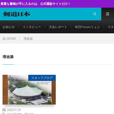
書籍が手に入るのは、公式通販サイトだけ！
お知らせ
インタビュー
大会レポート
剣日Forumうぇぶ
スタ
増改築
HOME
増改築
スタッフブログ
2020.07.29