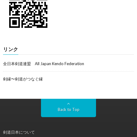
リンク
全日本剣道連盟 All Japan Kendo Federation
剣縁〜剣道がつなぐ縁
Back to Top
剣道日本について