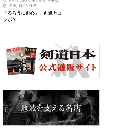
るろうに剣心
,
小市眞琴
,
明神弥
彦
,
声優
,
新里知佳野
「るろうに剣心」、剣道とコ
ラボ？