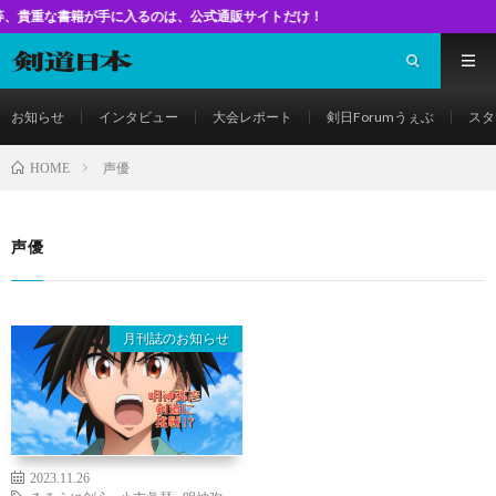
書籍が手に入るのは、公式通販サイトだけ！
お知らせ
インタビュー
大会レポート
剣日Forumうぇぶ
スタ
声優
HOME
声優
月刊誌のお知らせ
2023.11.26