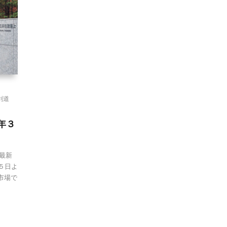
剣道
年３
 最新
２５日よ
市場で