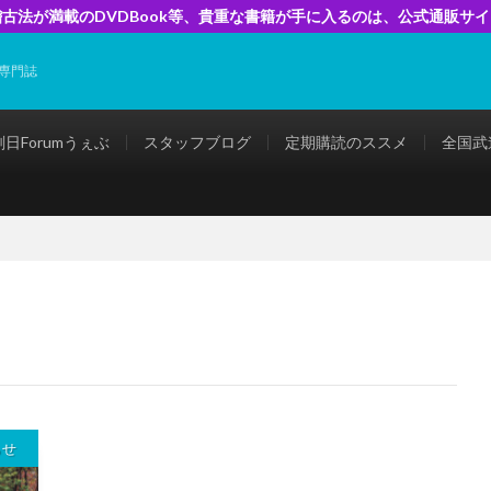
古法が満載のDVDBook等、貴重な書籍が手に入るのは、公式通販サ
専門誌
剣日Forumうぇぶ
スタッフブログ
定期購読のススメ
全国武
らせ