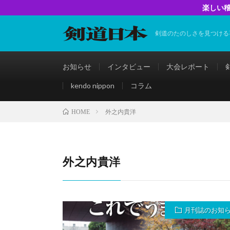
楽しい稽
剣道のたのしさを見つける
お知らせ
インタビュー
大会レポート
kendo nippon
コラム
外之内貴洋
HOME
外之内貴洋
月刊誌のお知