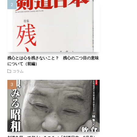
残心とは心を残さないこと？ 残心の二つ目の意味
について（前編）
コラム