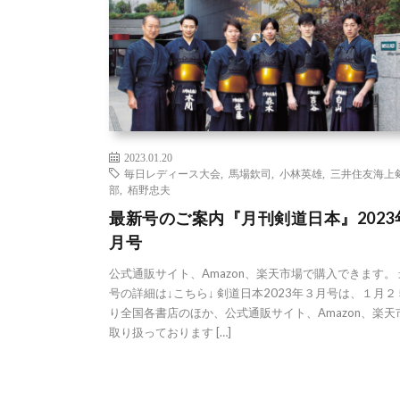
2023.01.20
毎日レディース大会
,
馬場欽司
,
小林英雄
,
三井住友海上
部
,
栢野忠夫
最新号のご案内『月刊剣道日本』2023
月号
公式通販サイト、Amazon、楽天市場で購入できます。
号の詳細は↓こちら↓ 剣道日本2023年３月号は、１月
り全国各書店のほか、公式通販サイト、Amazon、楽天
取り扱っております […]