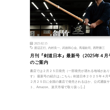
2025.02.15
渡辺正行
,
内村良一
,
武徳和心会
,
馬場欽司
,
西野勝三
月刊『剣道日本』最新号（2025年４月
のご案内
書店では２月２５日発売（一部発売が遅れる地域があり
す） 最新号の紹介は↓こちら↓ 剣道日本２０２５年４月
２月２５日に全国の書店で発売されるほか、公式通販サ
ト、Amazon、楽天市場で取り扱っ […]