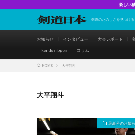
楽しい稽
剣道のたのしさを見つける
お知らせ
インタビュー
大会レポート
kendo nippon
コラム
大平翔斗
HOME
大平翔斗
最新号のお知