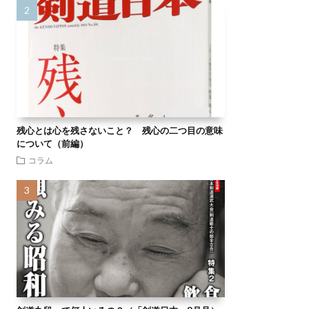
残心とは心を残さないこと？ 残心の二つ目の意味
について（前編）
コラム