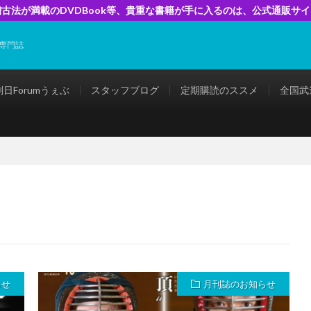
古法が満載のDVDBook等、貴重な書籍が手に入るのは、公式通販サ
専門誌
剣日Forumうぇぶ
スタッフブログ
定期購読のススメ
全国武
らせ
月刊誌のお知らせ