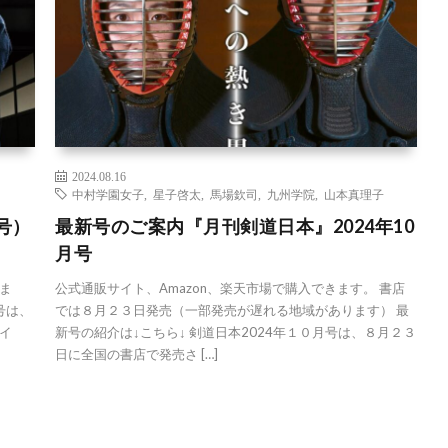
2024.08.16
中村学園女子
,
星子啓太
,
馬場欽司
,
九州学院
,
山本真理子
号）
最新号のご案内『月刊剣道日本』2024年10
月号
ま
公式通販サイト、Amazon、楽天市場で購入できます。 書店
号は、
では８月２３日発売（一部発売が遅れる地域があります） 最
イ
新号の紹介は↓こちら↓ 剣道日本2024年１０月号は、８月２３
日に全国の書店で発売さ […]