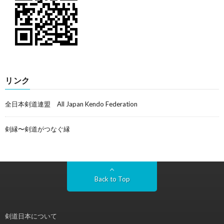
リンク
全日本剣道連盟 All Japan Kendo Federation
剣縁〜剣道がつなぐ縁
Back to Top
剣道日本について