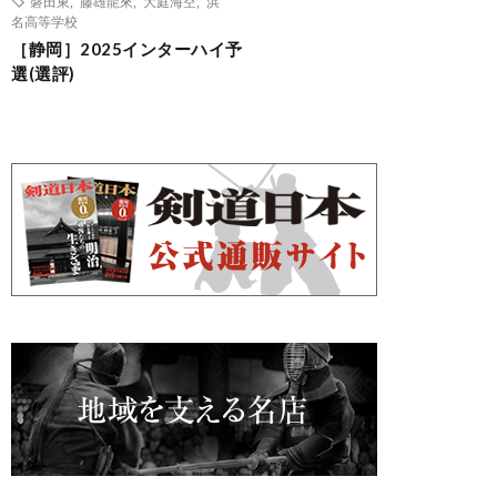
磐田東
,
藤雄龍來
,
大庭海空
,
浜
名高等学校
［静岡］2025インターハイ予
選(選評)