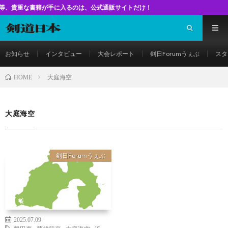
な書籍が手に入るのは、公式通販サイトだけ！
お知らせ
インタビュー
大会レポート
剣日Forumうぇぶ
スタ
大庭海空
HOME
大庭海空
剣日Forumうぇぶ
2025.07.09