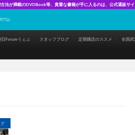
古法が満載のDVDBook等、貴重な書籍が手に入るのは、公式通販サ
専門誌
剣日Forumうぇぶ
スタッフブログ
定期購読のススメ
全国武
ログ