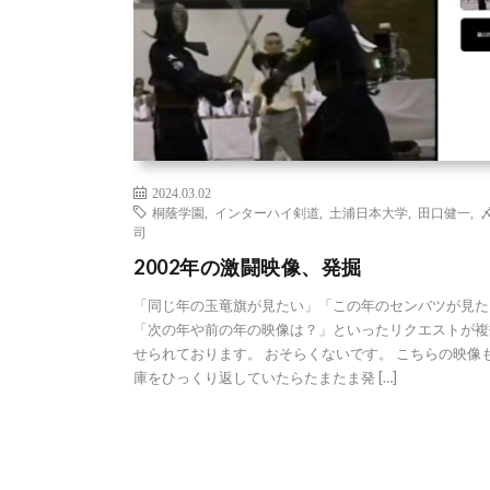
2024.03.02
桐蔭学園
,
インターハイ剣道
,
土浦日本大学
,
田口健一
,
司
2002年の激闘映像、発掘
「同じ年の玉竜旗が見たい」「この年のセンバツが見た
「次の年や前の年の映像は？」といったリクエストが複
せられております。 おそらくないです。 こちらの映像
庫をひっくり返していたらたまたま発 […]