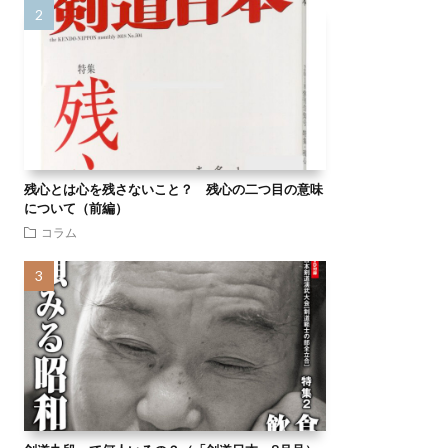
残心とは心を残さないこと？ 残心の二つ目の意味
について（前編）
コラム