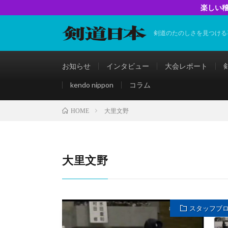
楽しい稽
剣道のたのしさを見つける
お知らせ
インタビュー
大会レポート
kendo nippon
コラム
大里文野
HOME
大里文野
スタッフブ