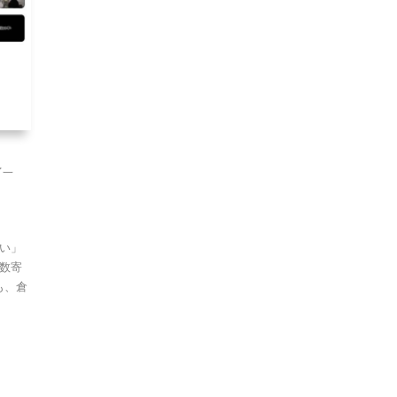
〆一
い」
数寄
も、倉