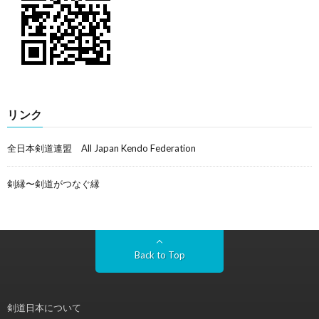
リンク
全日本剣道連盟 All Japan Kendo Federation
剣縁〜剣道がつなぐ縁
Back to Top
剣道日本について