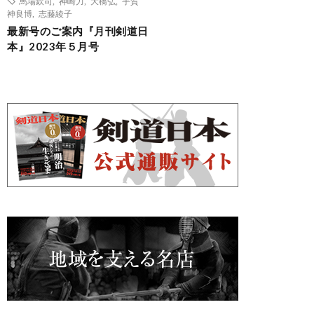
馬場欽司
,
神崎力
,
大橋弘
,
宇賀
神良博
,
志藤綾子
最新号のご案内『月刊剣道日
本』2023年５月号