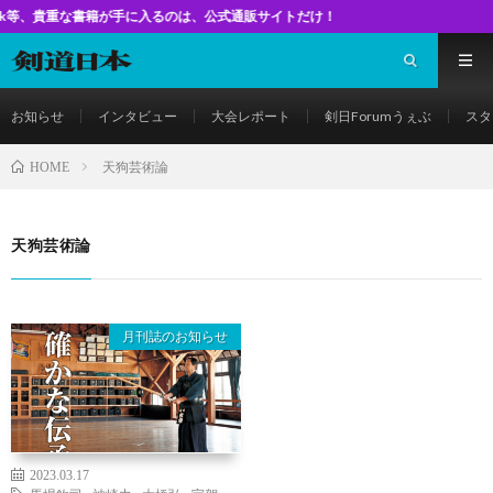
な書籍が手に入るのは、公式通販サイトだけ！
お知らせ
インタビュー
大会レポート
剣日Forumうぇぶ
スタ
天狗芸術論
HOME
天狗芸術論
月刊誌のお知らせ
2023.03.17