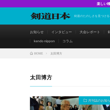
楽しい稽
剣道のたのしさを見つける
お知らせ
インタビュー
大会レポート
kendo nippon
コラム
太田博方
HOME
太田博方
月刊誌のお知