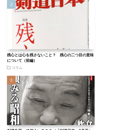
残心とは心を残さないこと？ 残心の二つ目の意味
について（前編）
コラム