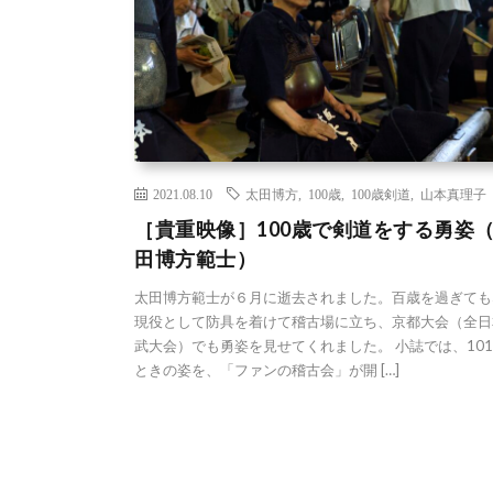
2021.08.10
太田博方
,
100歳
,
100歳剣道
,
山本真理子
［貴重映像］100歳で剣道をする勇姿
田博方範士）
太田博方範士が６月に逝去されました。百歳を過ぎても
現役として防具を着けて稽古場に立ち、京都大会（全日
武大会）でも勇姿を見せてくれました。 小誌では、10
ときの姿を、「ファンの稽古会」が開 […]