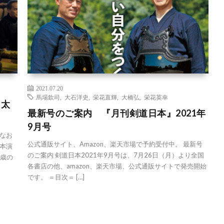
2021.07.20
馬場欽司
,
大石洋史
,
栄花直輝
,
大橋弘
,
栄花英幸
（太
最新号のご案内 『月刊剣道日本』2021年
9月号
なお
公式通販サイト、Amazon、楽天市場で予約受付中。 最新号
本演
のご案内 剣道日本2021年9月号は、7月26日（月）より全国
1歳の
各書店の他、amazon、楽天市場、公式通販サイトで発売開始
です。 ＝目次＝ […]