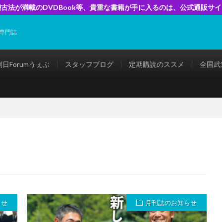
古法が満載のDVDBook等、貴重な書籍が手に入るのは、公式通販サ
専門誌
剣日Forumうぇぶ
スタッフブログ
定期購読のススメ
全国武
らせ
月刊誌のお知らせ