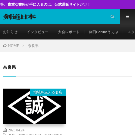
な書籍が手に入るのは、公式通販サイトだけ！
お知らせ
インタビュー
大会レポート
剣日Forumうぇぶ
スタ
奈良県
HOME
奈良県
地域を支える名店
2023.04.24