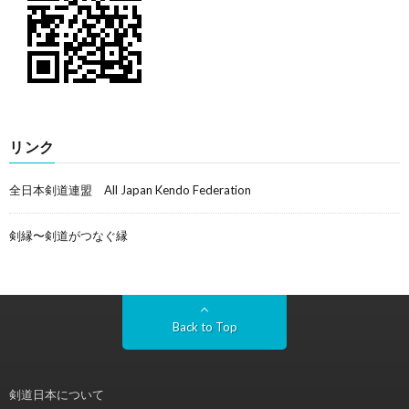
リンク
全日本剣道連盟 All Japan Kendo Federation
剣縁〜剣道がつなぐ縁
Back to Top
剣道日本について