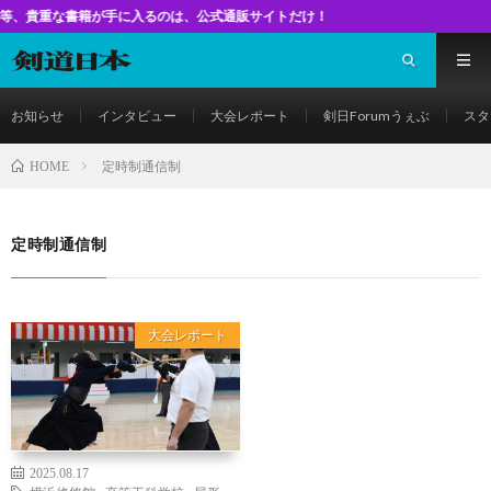
な書籍が手に入るのは、公式通販サイトだけ！
お知らせ
インタビュー
大会レポート
剣日Forumうぇぶ
スタ
定時制通信制
HOME
定時制通信制
大会レポート
2025.08.17