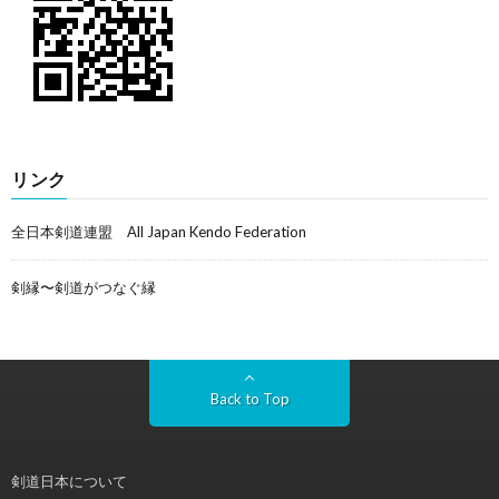
リンク
全日本剣道連盟 All Japan Kendo Federation
剣縁〜剣道がつなぐ縁
Back to Top
剣道日本について