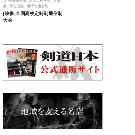
横浜修悠館
,
高等工科学校
,
尾形
凌
,
勇志国際
,
定時制通信制
[映像]全国高校定時制通信制
大会