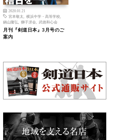
2020.01.21
宮本敬太
,
横浜中学・高等学校
,
鍋山隆弘
,
獅子冴会
,
武徳和心会
月刊『剣道日本』3月号のご
案内