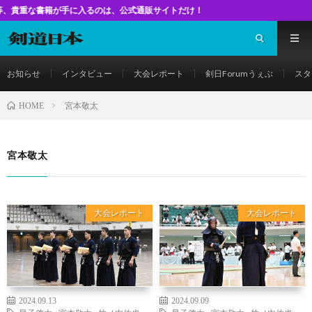
籍が手に入るのは、公式通販サイトだけ！
お知らせ
インタビュー
大会レポート
剣日Forumうぇぶ
スタ
宮本敬太
HOME
宮本敬太
大会レポート
大会レポート
2024.09.13
2024.09.09