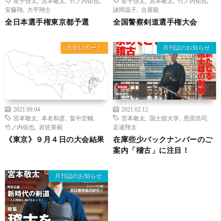
星子啓太
,
宮本敬太
,
竹ノ内佑也
,
星子啓太
,
宮本敬太
,
竹ノ内佑也
,
安藤翔
,
大平翔士
諸岡温子
,
合屋龍
全日本選手権東京都予選
全国警察剣道選手権大会
大会レポート
月刊誌のお知らせ
2021.09.04
2021.02.12
宮本敬太
,
本名和彦
,
畠中宏輔
,
宮本敬太
,
国士舘大学
,
恩田浩司
,
竹ノ内佑也
,
岩佐英範
足達翔太
《東京》９月４日の大会結果
在庫些少バックナンバーのご
案内「稽古」に注目！
月刊誌のお知らせ