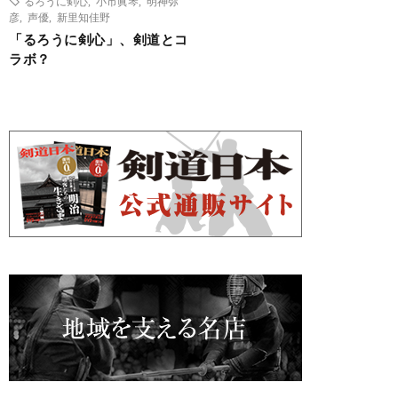
るろうに剣心
,
小市眞琴
,
明神弥
彦
,
声優
,
新里知佳野
「るろうに剣心」、剣道とコ
ラボ？