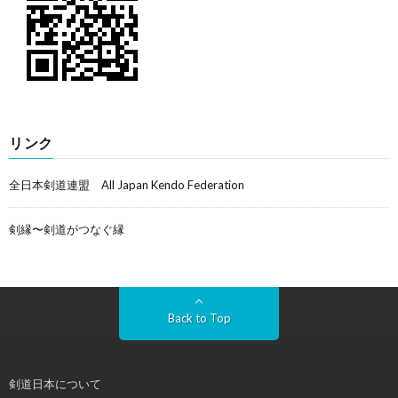
リンク
全日本剣道連盟 All Japan Kendo Federation
剣縁〜剣道がつなぐ縁
Back to Top
剣道日本について