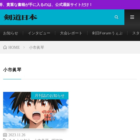
書籍が手に入るのは、公式通販サイトだけ！
お知らせ
インタビュー
大会レポート
剣日Forumうぇぶ
スタ
小市眞琴
HOME
小市眞琴
月刊誌のお知らせ
2023.11.26