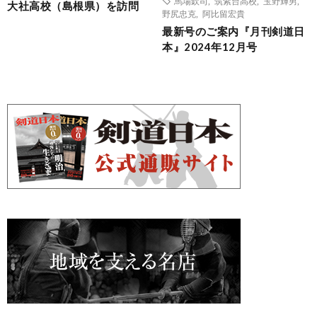
馬場欽司
,
筑紫台高校
,
玉野輝男
,
大社高校（島根県）を訪問
野尻忠克
,
阿比留宏貴
最新号のご案内『月刊剣道日
本』2024年12月号