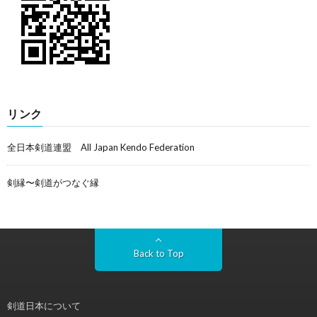
リンク
全日本剣道連盟 All Japan Kendo Federation
剣縁〜剣道がつなぐ縁
Back to Top
剣道日本について