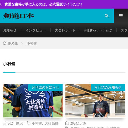
書籍が手に入るのは、公式通販サイトだけ！
お知らせ
インタビュー
大会レポート
剣日Forumうぇぶ
スタ
小村健
HOME
小村健
月刊誌のお知らせ
月刊誌のお知らせ
2024.10.30
小村健
,
大社高校
2024.10.16