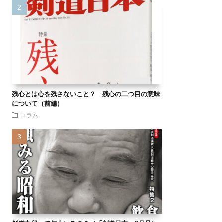
残心とは心を残さないこと？ 残心の二つ目の意味
について（前編）
コラム