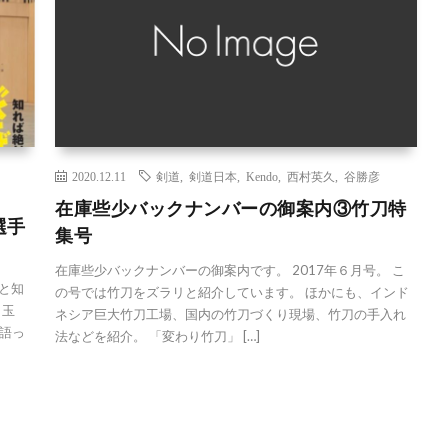
2020.12.11
剣道
,
剣道日本
,
Kendo
,
西村英久
,
谷勝彦
在庫些少バックナンバーの御案内③竹刀特
選手
集号
在庫些少バックナンバーの御案内です。 2017年６月号。 こ
ると知
の号では竹刀をズラリと紹介しています。 ほかにも、インド
目玉
ネシア巨大竹刀工場、国内の竹刀づくり現場、竹刀の手入れ
語っ
法などを紹介。 「変わり竹刀」 […]