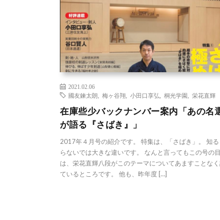
2021.02.06
國友鍊太朗
,
梅ヶ谷翔
,
小田口享弘
,
桐光学園
,
栄花直輝
在庫些少バックナンバー案内「あの名
が語る『さばき』」
2017年４月号の紹介です。 特集は、「さばき」。 知
らないでは大きな違いです。 なんと言ってもこの号の
は、栄花直輝八段がこのテーマについてあますことなく
ているところです。 他も、昨年度 […]