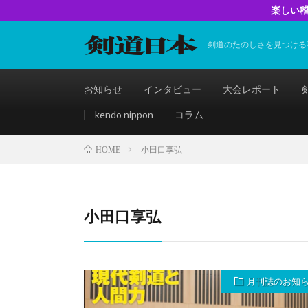
楽しい稽
剣道のたのしさを見つける
お知らせ
インタビュー
大会レポート
kendo nippon
コラム
小田口享弘
HOME
小田口享弘
月刊誌のお知