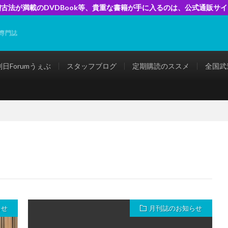
古法が満載のDVDBook等、貴重な書籍が手に入るのは、公式通販サ
専門誌
剣日Forumうぇぶ
スタッフブログ
定期購読のススメ
全国武
らせ
月刊誌のお知らせ