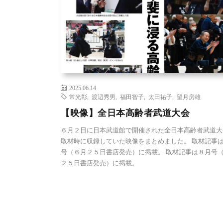
2025.06.14
常光彰
,
渡辺秀男
,
福田智子
,
太田祐子
,
望月房雄
【映像】全日本高齢者武道大会
６月２日に日本武道館で開催された全日本高齢者武道大
取材時に収録していた映像をまとめました。 取材記事
号（６月２５日書店発売）に掲載。 取材記事は８月号
２５日書店発売）に掲載。