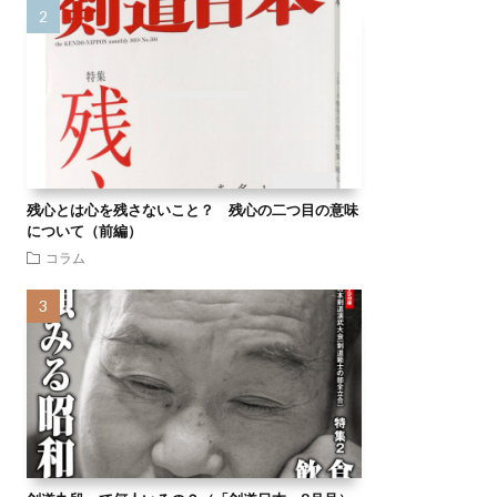
残心とは心を残さないこと？ 残心の二つ目の意味
について（前編）
コラム