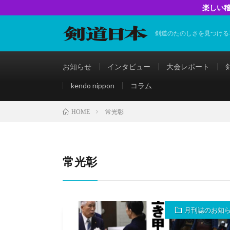
楽しい稽
剣道のたのしさを見つける
お知らせ
インタビュー
大会レポート
kendo nippon
コラム
常光彰
HOME
常光彰
月刊誌のお知