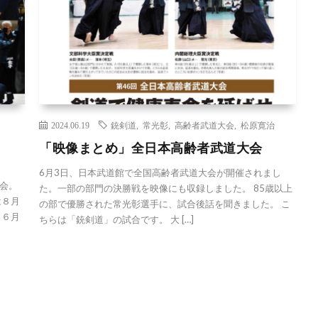
2024.06.19
銃剣道
,
常光彰
,
高齢者武道大会
,
松原寛治
「映像まとめ」全日本高齢者武道大会
6月3日、日本武道館で全国高齢者武道大会が開催されまし
会。
た。一部の部門の決勝戦を映像にも収録しました。 85歳以上
は８月
の部で優勝された常光彰選手に、試合後話を聞きました。 こ
（６月
ちらは「銃剣道」の試合です。 大 […]