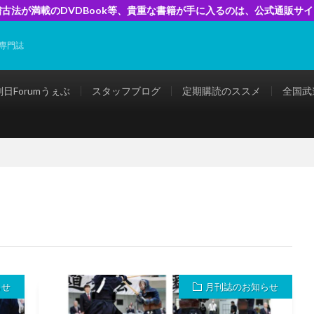
古法が満載のDVDBook等、貴重な書籍が手に入るのは、公式通販サ
専門誌
剣日Forumうぇぶ
スタッフブログ
定期購読のススメ
全国武
らせ
月刊誌のお知らせ