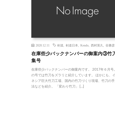
2020.12.11
剣道
,
剣道日本
,
Kendo
,
西村英久
,
谷勝彦
在庫些少バックナンバーの御案内③竹
集号
在庫些少バックナンバーの御案内です。 2017年６月号
の号では竹刀をズラリと紹介しています。 ほかにも、
ネシア巨大竹刀工場、国内の竹刀づくり現場、竹刀の手
法などを紹介。 「変わり竹刀」 […]