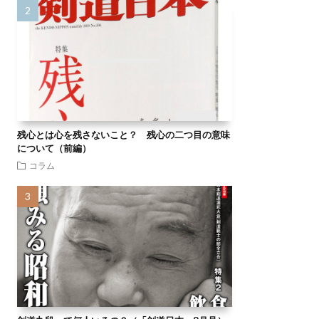
残心とは心を残さないこと？ 残心の二つ目の意味
について（前編）
コラム