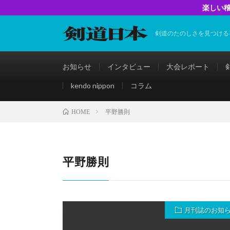
楽しい稽
剣道のたのしさを見つける
お知らせ
インタビュー
大会レポート
kendo nippon
コラム
平野勝則
HOME
平野勝則
月刊誌のお知