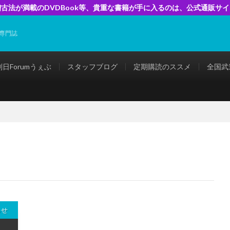
古法が満載のDVDBook等、貴重な書籍が手に入るのは、公式通販サ
専門誌
剣日Forumうぇぶ
スタッフブログ
定期購読のススメ
全国武
らせ