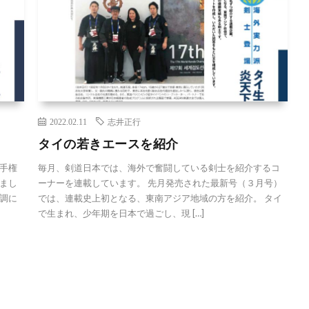
2022.02.11
志井正行
タイの若きエースを紹介
手権
毎月、剣道日本では、海外で奮闘している剣士を紹介するコ
まし
ーナーを連載しています。 先月発売された最新号（３月号）
調に
では、連載史上初となる、東南アジア地域の方を紹介。 タイ
で生まれ、少年期を日本で過ごし、現 […]