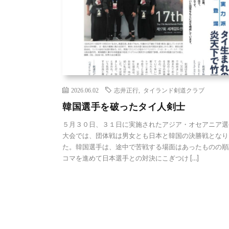
2026.06.02
志井正行
,
タイランド剣道クラブ
韓国選手を破ったタイ人剣士
５月３０日、３１日に実施されたアジア・オセアニア選
大会では、団体戦は男女とも日本と韓国の決勝戦となり
た。韓国選手は、途中で苦戦する場面はあったものの順
コマを進めて日本選手との対決にこぎつけ […]