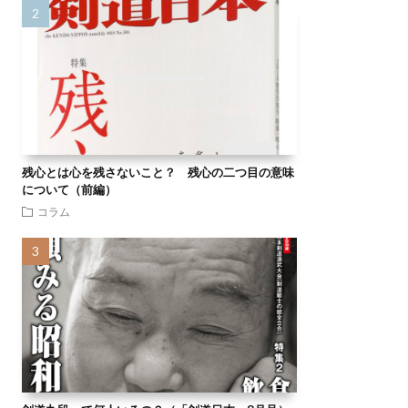
残心とは心を残さないこと？ 残心の二つ目の意味
について（前編）
コラム