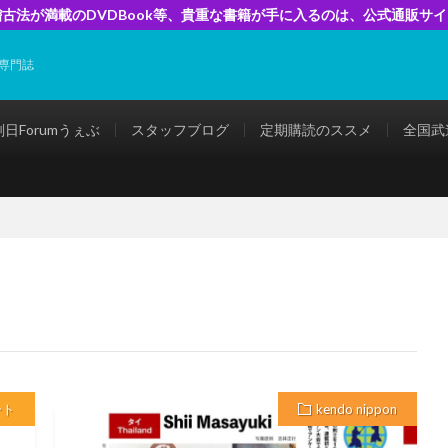
古法が満載のDVDBook等、貴重な書籍が手に入るのは、公式通販サ
専門誌
剣日Forumうぇぶ
スタッフブログ
定期購読のススメ
全国武
ート
kendo nippon