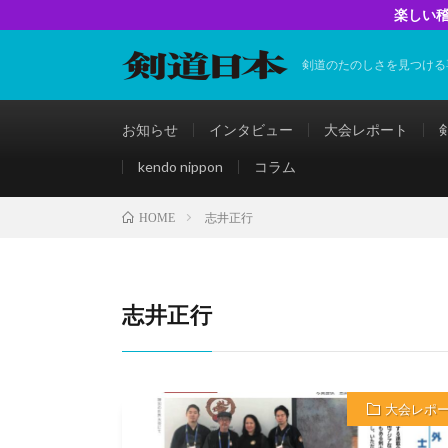
楽しい稽
剣道のたのしさを見つける
お知らせ
インタビュー
大会レポート
kendo nippon
コラム
志井正行
HOME
志井正行
大会レポ