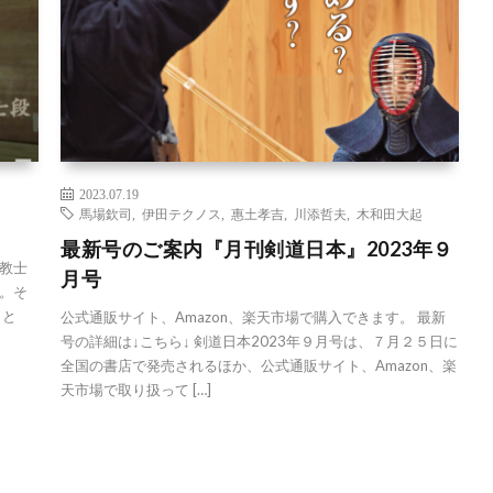
2023.07.19
馬場欽司
,
伊田テクノス
,
惠土孝吉
,
川添哲夫
,
木和田大起
最新号のご案内『月刊剣道日本』2023年９
教士
月号
。そ
こと
公式通販サイト、Amazon、楽天市場で購入できます。 最新
号の詳細は↓こちら↓ 剣道日本2023年９月号は、７月２５日に
全国の書店で発売されるほか、公式通販サイト、Amazon、楽
天市場で取り扱って […]