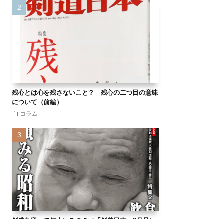
残心とは心を残さないこと？ 残心の二つ目の意味
について（前編）
コラム