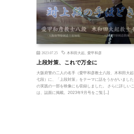
2023.07.25
木和田大起
,
愛甲和彦
上段対策、これで万全に
大阪府警の二人の名手（愛甲和彦教士八段、木和田大起
七段）に、「上段対策」をテーマに話をうかがいました
の実践の一部を映像にも収録しました。 さらに詳しい
は、誌面に掲載。2023年9月号をご覧 […]