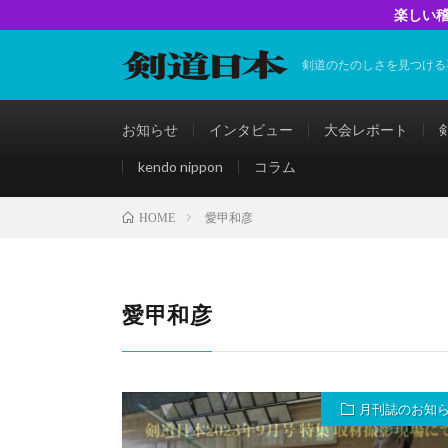
楽しい稽
剣道のたのしさを見つける
お知らせ
インタビュー
大会レポート
kendo nippon
コラム
愛甲和彦
HOME
愛甲和彦
月刊誌のお知