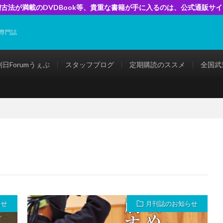
古法が満載のDVDBook等、貴重な書籍が手に入るのは、公式通販サ
専門誌
剣日Forumうぇぶ
スタッフブログ
定期購読のススメ
全国武
らせ
月刊誌のお知らせ