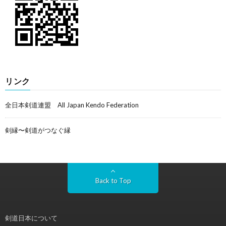
リンク
全日本剣道連盟 All Japan Kendo Federation
剣縁〜剣道がつなぐ縁
Back to Top
剣道日本について