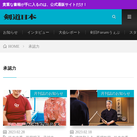
籍が手に入るのは、公式通販サイトだけ！
お知らせ
インタビュー
大会レポート
剣日Forumうぇぶ
スタ
承認力
HOME
承認力
月刊誌のお知らせ
月刊誌のお知らせ
2023.02.28
2023.02.18