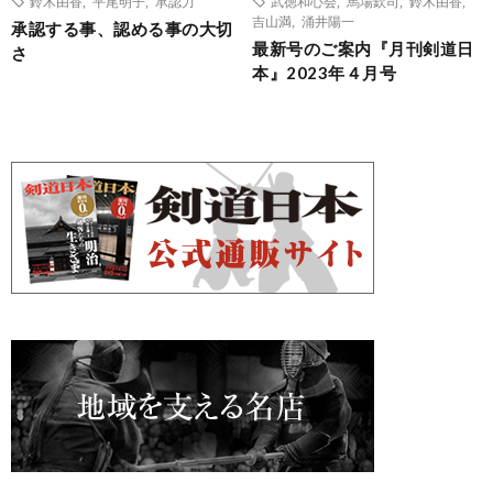
鈴木由香
,
平尾明子
,
承認力
武徳和心会
,
馬場欽司
,
鈴木由香
,
吉山満
,
涌井陽一
承認する事、認める事の大切
最新号のご案内『月刊剣道日
さ
本』2023年４月号