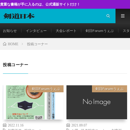
籍が手に入るのは、公式通販サイトだけ！
お知らせ
インタビュー
大会レポート
剣日Forumうぇぶ
スタ
投稿コーナー
HOME
投稿コーナー
剣日Forumうぇぶ
剣日Forumうぇぶ
2022.11.16
2021.09.07