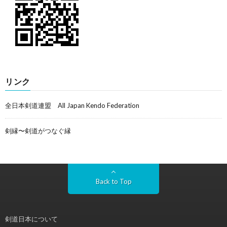
リンク
全日本剣道連盟 All Japan Kendo Federation
剣縁〜剣道がつなぐ縁
Back to Top
剣道日本について