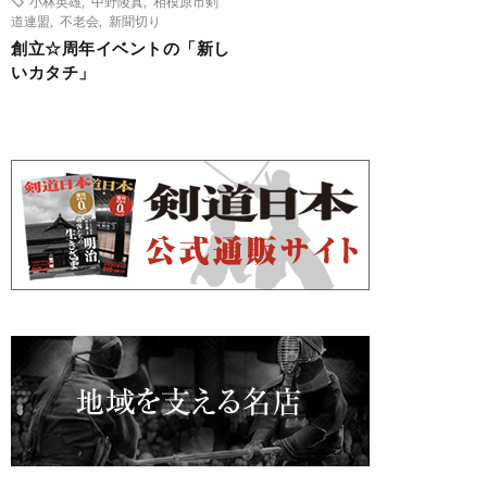
小林英雄
,
中野陵真
,
相模原市剣
道連盟
,
不老会
,
新聞切り
創立☆周年イベントの「新し
いカタチ」