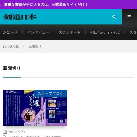
書籍が手に入るのは、公式通販サイトだけ！
お知らせ
インタビュー
大会レポート
剣日Forumうぇぶ
スタ
新聞切り
HOME
新聞切り
スタッフブログ
2023.09.23