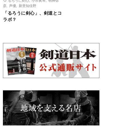
るろうに剣心
,
小市眞琴
,
明神弥
彦
,
声優
,
新里知佳野
「るろうに剣心」、剣道とコ
ラボ？