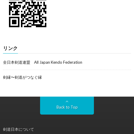
リンク
全日本剣道連盟 All Japan Kendo Federation
剣縁〜剣道がつなぐ縁
Back to Top
剣道日本について