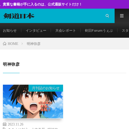
書籍が手に入るのは、公式通販サイトだけ！
お知らせ
インタビュー
大会レポート
剣日Forumうぇぶ
スタ
明神弥彦
HOME
明神弥彦
月刊誌のお知らせ
2023.11.26