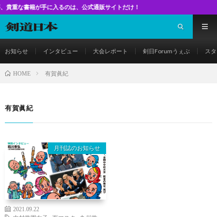
書籍が手に入るのは、公式通販サイトだけ！
お知らせ
インタビュー
大会レポート
剣日Forumうぇぶ
スタ
有賀眞紀
HOME
有賀眞紀
月刊誌のお知らせ
2021.09.22