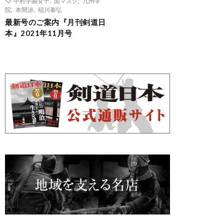
中村学園女子
,
面マスク
,
九州学
院
,
本間渉
,
稲川泰弘
最新号のご案内『月刊剣道日
本』2021年11月号