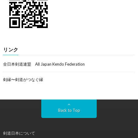
リンク
全日本剣道連盟 All Japan Kendo Federation
剣縁〜剣道がつなぐ縁
Back to Top
剣道日本について