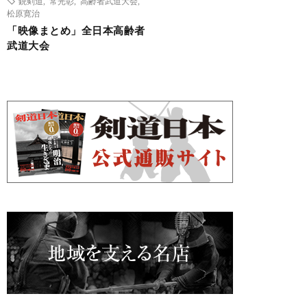
銃剣道
,
常光彰
,
高齢者武道大会
,
松原寛治
「映像まとめ」全日本高齢者
武道大会