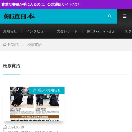
籍が手に入るのは、公式通販サイトだけ！
お知らせ
インタビュー
大会レポート
剣日Forumうぇぶ
スタ
松原寛治
HOME
松原寛治
月刊誌のお知らせ
2024.06.19