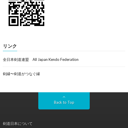
リンク
全日本剣道連盟 All Japan Kendo Federation
剣縁〜剣道がつなぐ縁
Back to Top
剣道日本について