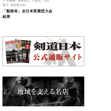
初優勝
,
東郷知大
,
竹越充
,
九州
電力
,
西村龍太郎
「動画有」全日本実業団大会
結果