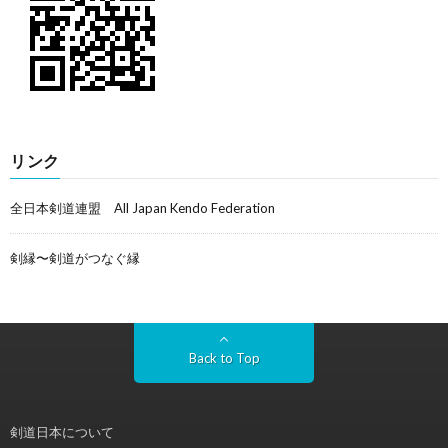
リンク
全日本剣道連盟 All Japan Kendo Federation
剣縁〜剣道がつなぐ縁
Back to Top
剣道日本について