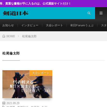
な書籍が手に入るのは、公式通販サイトだけ！
お知らせ
インタビュー
大会レポート
剣日Forumうぇぶ
スタ
松尾倫太郎
HOME
松尾倫太郎
大会レポート
2021.09.29