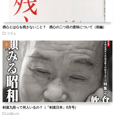
残心とは心を残さないこと？ 残心の二つ目の意味について（前編）
コラム
剣道九段って何人いるの？（「剣道日本」8月号）
お知らせ