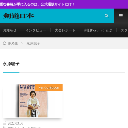
手に入るのは、公式通販サイトだけ！
お知らせ
インタビュー
大会レポート
剣日Forumうぇぶ
スタ
永原聡子
HOME
永原聡子
kendo nippon
2022.03.06