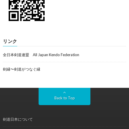
リンク
全日本剣道連盟 All Japan Kendo Federation
剣縁〜剣道がつなぐ縁
Back to Top
剣道日本について