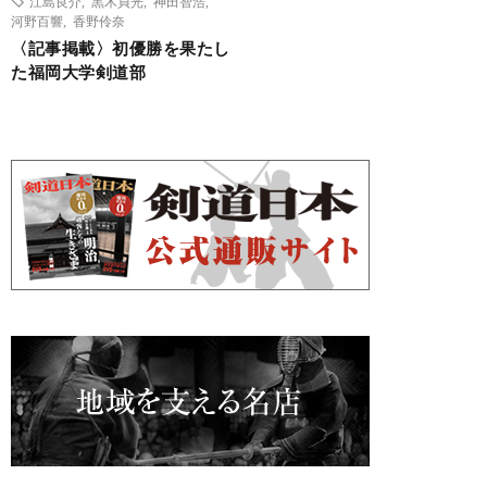
江島良介
,
黒木貞光
,
神田智浩
,
河野百響
,
香野伶奈
〈記事掲載〉初優勝を果たし
た福岡大学剣道部