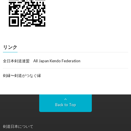
リンク
全日本剣道連盟 All Japan Kendo Federation
剣縁〜剣道がつなぐ縁
Back to Top
剣道日本について