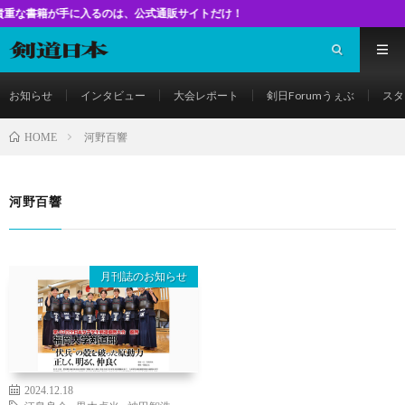
籍が手に入るのは、公式通販サイトだけ！
お知らせ
インタビュー
大会レポート
剣日Forumうぇぶ
スタ
河野百響
HOME
河野百響
月刊誌のお知らせ
2024.12.18