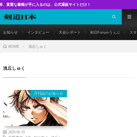
書籍が手に入るのは、公式通販サイトだけ！
お知らせ
インタビュー
大会レポート
剣日Forumうぇぶ
スタ
浅丘しゅく
HOME
浅丘しゅく
月刊誌のお知らせ
2020.06.19