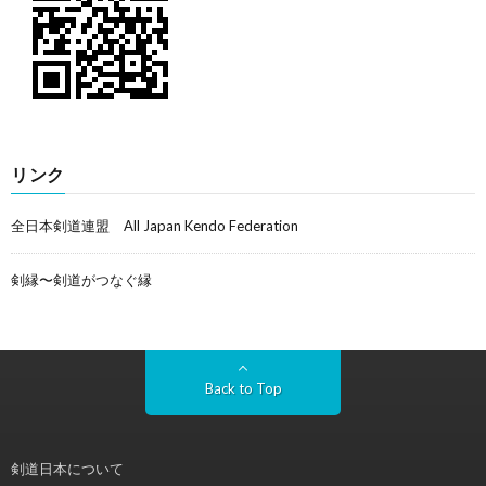
リンク
全日本剣道連盟 All Japan Kendo Federation
剣縁〜剣道がつなぐ縁
Back to Top
剣道日本について