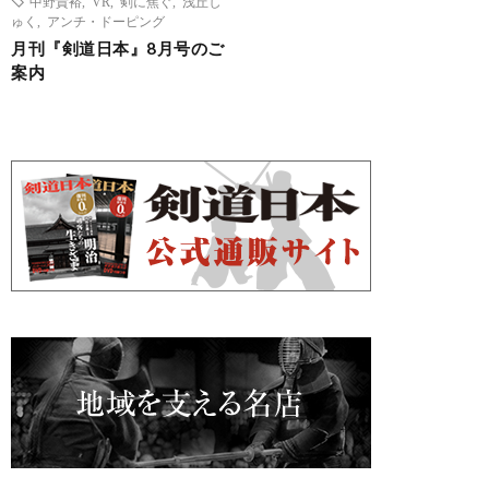
中野貴裕
,
VR
,
剣に焦ぐ
,
浅丘し
ゅく
,
アンチ・ドーピング
月刊『剣道日本』8月号のご
案内