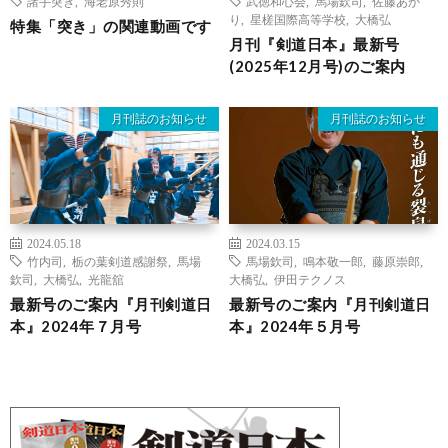
諸手突き
,
海老原秀則
武徳和心会
,
馬場欽司
,
佐藤あか
り
,
星槎国際高等学校
,
大橋弘
特集「突き」の関連動画です
月刊『剣道日本』最新号
(2025年12月号)のご案内
月刊誌のお知らせ
月刊誌のお知らせ
2024.05.18
2024.03.15
竹内司
,
栃の葉剣道感謝祭
,
馬場
馬場欽司
,
鳴本敬一郎
,
藤原崇郎
,
欽司
,
大橋弘
,
光龍舘
大橋弘
,
伊田テクノス
最新号のご案内『月刊剣道日
最新号のご案内『月刊剣道日
本』2024年７月号
本』2024年５月号