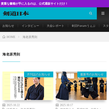
籍が手に入るのは、公式通販サイトだけ！
お知らせ
インタビュー
大会レポート
剣日Forumうぇぶ
スタ
海老原秀則
HOME
海老原秀則
月刊誌のお知らせ
最新号のお知らせ
2025.10.22
2025.10.17