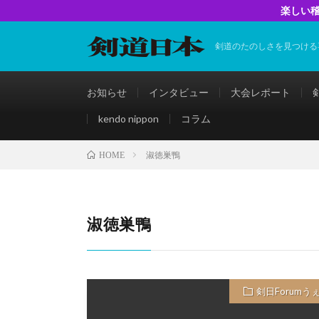
楽しい稽
剣道のたのしさを見つける
お知らせ
インタビュー
大会レポート
kendo nippon
コラム
淑徳巣鴨
HOME
淑徳巣鴨
剣日Forumう