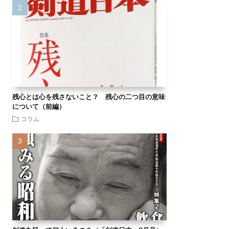
残心とは心を残さないこと？ 残心の二つ目の意味
について（前編）
コラム