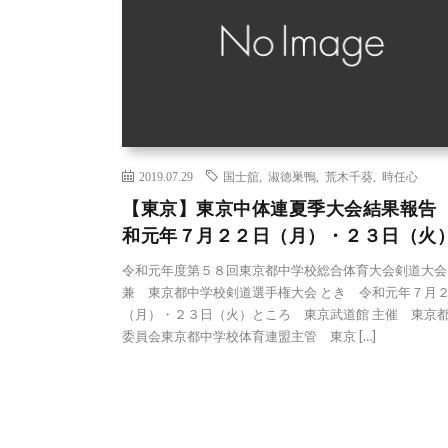
2019.07.29
国士舘
,
淑徳巣鴨
,
荒木千葵
,
時任心
【東京】東京中体連夏季大会結果報告
和元年７月２２日（月）・２３日（火
令和元年度第５８回東京都中学校総合体育大会剣道大
兼 東京都中学校剣道選手権大会 とき 令和元年７月
（月）・２３日（火）ところ 東京武道館 主催 東京
委員会東京都中学校体育連盟主管 東京 […]