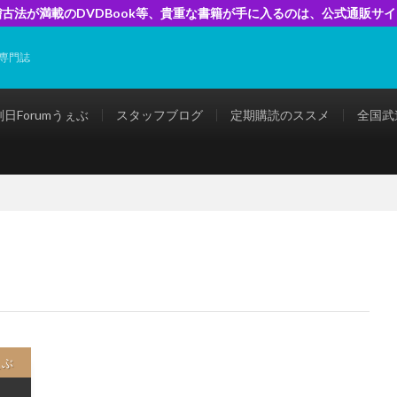
古法が満載のDVDBook等、貴重な書籍が手に入るのは、公式通販サ
専門誌
剣日Forumうぇぶ
スタッフブログ
定期購読のススメ
全国武
ぇぶ