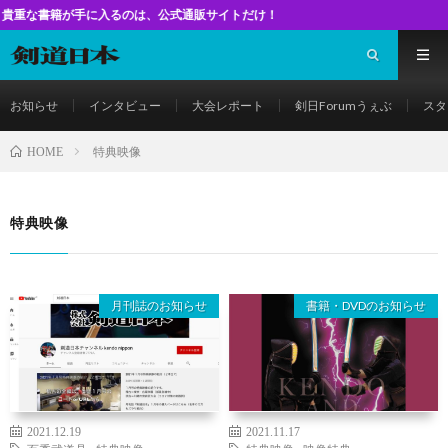
書籍が手に入るのは、公式通販サイトだけ！
お知らせ
インタビュー
大会レポート
剣日Forumうぇぶ
スタ
特典映像
HOME
特典映像
月刊誌のお知らせ
書籍・DVDのお知らせ
2021.12.19
2021.11.17