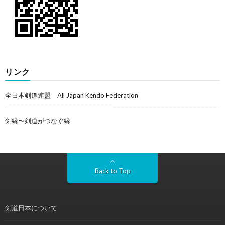
リンク
全日本剣道連盟 All Japan Kendo Federation
剣縁〜剣道がつなぐ縁
Back to Top
剣道日本について