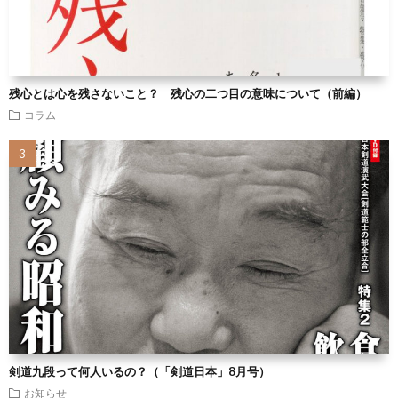
残心とは心を残さないこと？ 残心の二つ目の意味について（前編）
コラム
剣道九段って何人いるの？（「剣道日本」8月号）
お知らせ