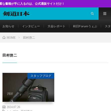
が手に入るのは、公式通販サイトだけ！
お知らせ
インタビュー
大会レポート
剣日Forumうぇぶ
スタ
田村啓二
HOME
田村啓二
スタッフブログ
2024.07.26