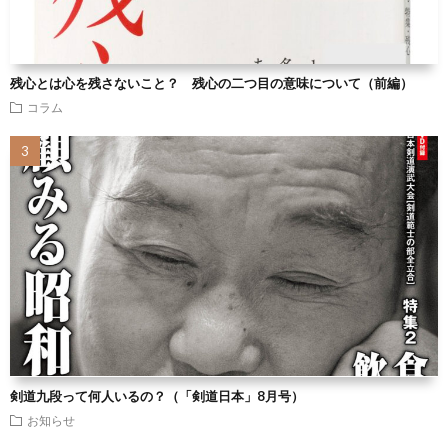
残心とは心を残さないこと？ 残心の二つ目の意味について（前編）
コラム
剣道九段って何人いるの？（「剣道日本」8月号）
お知らせ