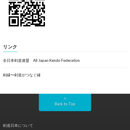
リンク
全日本剣道連盟 All Japan Kendo Federation
剣縁〜剣道がつなぐ縁
Back to Top
剣道日本について