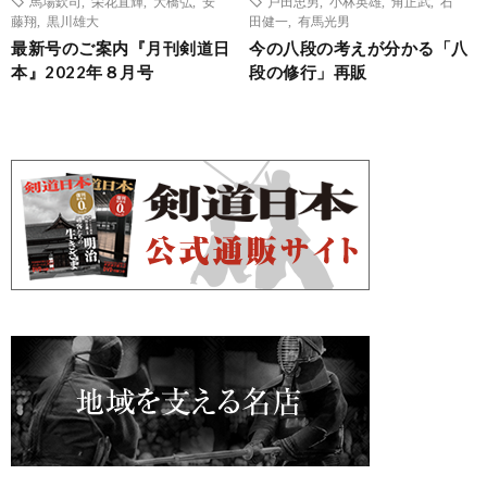
馬場欽司
,
栄花直輝
,
大橋弘
,
安
戸田忠男
,
小林英雄
,
角正武
,
石
藤翔
,
黒川雄大
田健一
,
有馬光男
最新号のご案内『月刊剣道日
今の八段の考えが分かる「八
本』2022年８月号
段の修行」再販