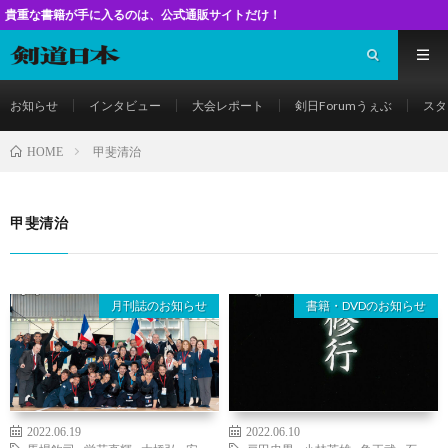
籍が手に入るのは、公式通販サイトだけ！
お知らせ
インタビュー
大会レポート
剣日Forumうぇぶ
スタ
甲斐清治
HOME
甲斐清治
月刊誌のお知らせ
書籍・DVDのお知らせ
2022.06.19
2022.06.10