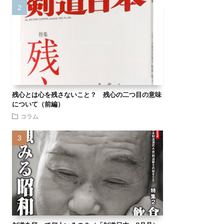
残心とは心を残さないこと？ 残心の二つ目の意味
について（前編）
コラム