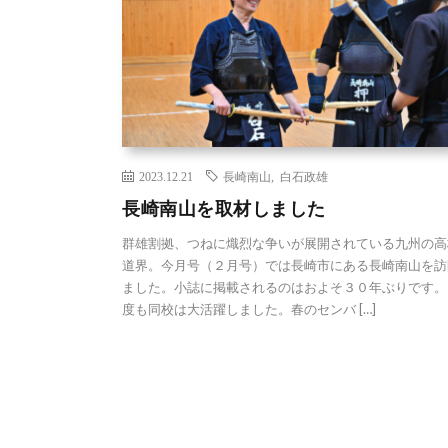
2023.12.21
長崎南山
,
白石政雄
長崎南山を取材しました
群雄割拠、つねに熾烈な争いが展開されている九州の高
道界。今月号（２月号）では長崎市にある長崎南山を訪
ました。小誌に掲載されるのはおよそ３０年ぶりです。
度も同校は大活躍しました。春のセンバ […]