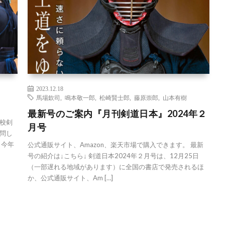
2023.12.18
馬場欽司
,
鳴本敬一郎
,
松崎賢士郎
,
藤原崇郎
,
山本有樹
最新号のご案内『月刊剣道日本』2024年２
校剣
月号
問し
 今年
公式通販サイト、Amazon、楽天市場で購入できます。 最新
号の紹介は↓こちら↓ 剣道日本2024年２月号は、12月25日
（一部遅れる地域があります）に全国の書店で発売されるほ
か、公式通販サイト、Am […]