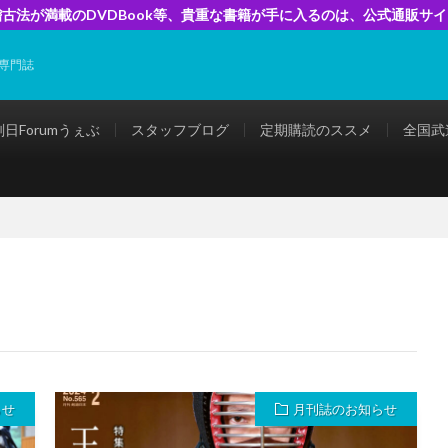
古法が満載のDVDBook等、貴重な書籍が手に入るのは、公式通販サ
専門誌
剣日Forumうぇぶ
スタッフブログ
定期購読のススメ
全国武
らせ
月刊誌のお知らせ