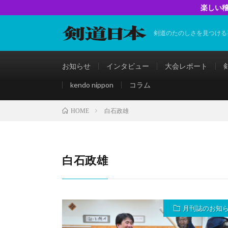
楽しい稽
剣道のたのしさを見つける
お知らせ
インタビュー
大会レポート
kendo nippon
コラム
白石政雄
HOME
白石政雄
月刊誌のお知