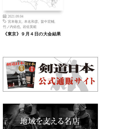
2021.09.04
宮本敬太
,
本名和彦
,
畠中宏輔
,
竹ノ内佑也
,
岩佐英範
《東京》９月４日の大会結果