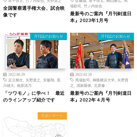
星子啓太
,
竹ノ内佑也
,
矢野貴之
佐藤誠
,
星子啓太
,
鍋山隆弘
,
馬
場欽司
,
竹ノ内佑也
全国警察選手権大会、試合映
最新号のご案内『月刊剣道日
像です
本』2023年1月号
月刊誌のお知らせ
月刊誌のお知らせ
2022.06.29
2022.02.18
足立柳次
,
矢野貴之
,
安藤翔
,
黒
馬場欽司
,
桐蔭横浜大学
,
矢野貴
川雄大
,
相原清乃
之
,
清家羅偉
,
北原修
「ツワモノ」に学べ！ 最近
最新号のご案内『月刊剣道日
のラインアップ紹介です
本』2022年４月号
大会レポート