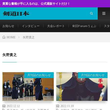
籍が手に入るのは、公式通販サイトだけ！
お知らせ
インタビュー
大会レポート
剣日Forumうぇぶ
スタ
矢野貴之
HOME
矢野貴之
月刊誌のお知らせ
月刊誌のお知らせ
2022.12.12
2022.11.19