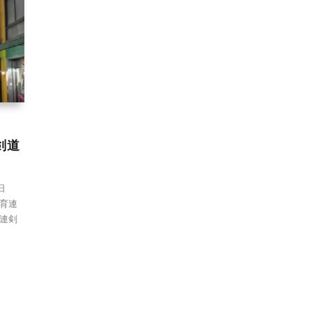
剣道
日
育連
連剣