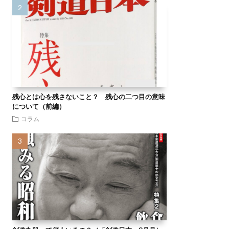
残心とは心を残さないこと？ 残心の二つ目の意味
について（前編）
コラム