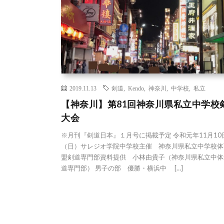
2019.11.13
剣道
,
Kendo
,
神奈川
,
中学校
,
私立
【神奈川】第81回神奈川県私立中学校
大会
※月刊『剣道日本』１月号に掲載予定 令和元年11月10
（日）サレジオ学院中学校主催 神奈川県私立中学校体
盟剣道専門部資料提供 小林由貴子（神奈川県私立中体
道専門部） 男子の部 優勝・横浜中 […]