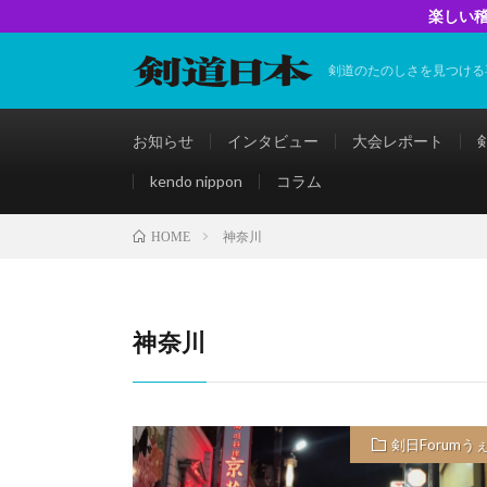
楽しい稽
剣道のたのしさを見つける
お知らせ
インタビュー
大会レポート
kendo nippon
コラム
神奈川
HOME
神奈川
剣日Forumう