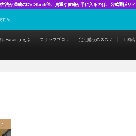
古法が満載のDVDBook等、貴重な書籍が手に入るのは、公式通販サ
専門誌
剣日Forumうぇぶ
スタッフブログ
定期購読のススメ
全国武
ぇぶ