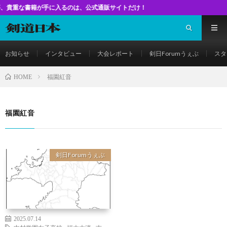
書籍が手に入るのは、公式通販サイトだけ！
お知らせ
インタビュー
大会レポート
剣日Forumうぇぶ
スタ
福園紅音
HOME
福園紅音
剣日Forumうぇぶ
2025.07.14