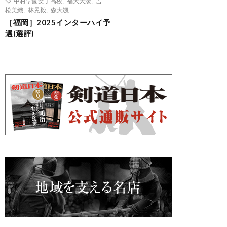
中村学園女子高校
,
福大大濠
,
吉
松美織
,
林晃毅
,
森大颯
［福岡］2025インターハイ予
選(選評)