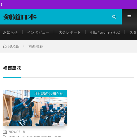
楽しい稽
お知らせ
インタビュー
大会レポート
剣日Forumうぇぶ
スタ
福西凛花
HOME
福西凛花
月刊誌のお知らせ
2024.05.18