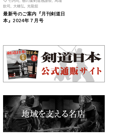
竹内司
,
栃の葉剣道感謝祭
,
馬場
欽司
,
大橋弘
,
光龍舘
最新号のご案内『月刊剣道日
本』2024年７月号