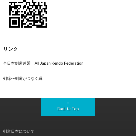
リンク
全日本剣道連盟 All Japan Kendo Federation
剣縁〜剣道がつなぐ縁
Back to Top
剣道日本について