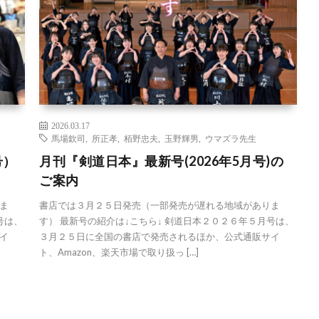
2026.03.17
馬場欽司
,
所正孝
,
栢野忠夫
,
玉野輝男
,
ウマズラ先生
号）
月刊『剣道日本』最新号(2026年5月号)の
ご案内
ま
書店では３月２５日発売（一部発売が遅れる地域がありま
号は、
す） 最新号の紹介は↓こちら↓ 剣道日本２０２６年５月号は、
イ
３月２５日に全国の書店で発売されるほか、公式通販サイ
ト、Amazon、楽天市場で取り扱っ […]