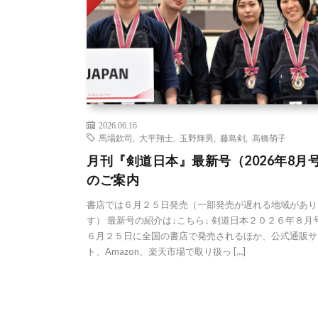
2026.06.16
馬場欽司
,
大平翔士
,
玉野輝男
,
藤島剣
,
高橋萌子
月刊『剣道日本』最新号（2026年8月
のご案内
書店では６月２５日発売（一部発売が遅れる地域があり
す） 最新号の紹介は↓こちら↓ 剣道日本２０２６年８月
６月２５日に全国の書店で発売されるほか、公式通販サ
ト、Amazon、楽天市場で取り扱っ […]