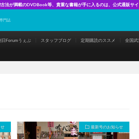
古法が満載のDVDBook等、貴重な書籍が手に入るのは、公式通販サ
専門誌
剣日Forumうぇぶ
スタッフブログ
定期購読のススメ
全国武
らせ
最新号のお知らせ