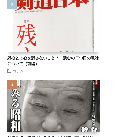
残心とは心を残さないこと？ 残心の二つ目の意味
について（前編）
コラム