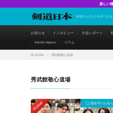
楽しい稽
剣道のたのしさを見つける
お知らせ
インタビュー
大会レポート
kendo nippon
コラム
秀武館敬心道場
HOME
秀武館敬心道場
Pickup
最新号のお知