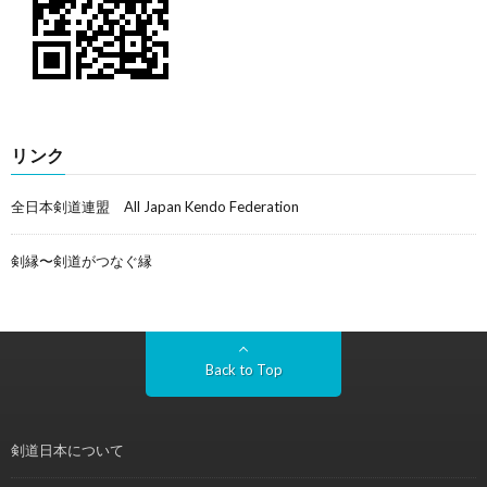
リンク
全日本剣道連盟 All Japan Kendo Federation
剣縁〜剣道がつなぐ縁
Back to Top
剣道日本について