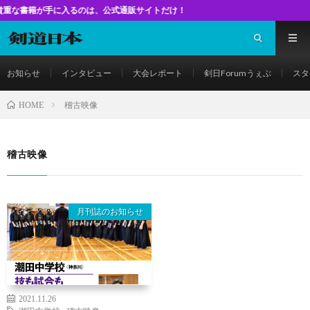
籍が手に入るのは、公式通販サイトだけ！
お知らせ
インタビュー
大会レポート
剣日Forumうぇぶ
スタ
稽古映像
HOME
稽古映像
月刊誌のお知らせ
2021.11.26