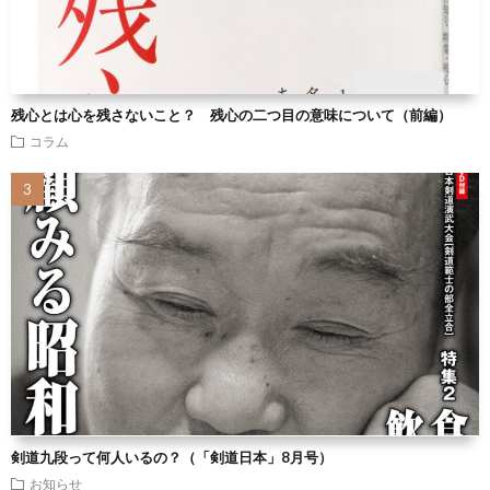
残心とは心を残さないこと？ 残心の二つ目の意味について（前編）
コラム
剣道九段って何人いるの？（「剣道日本」8月号）
お知らせ