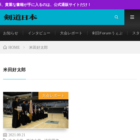
書籍が手に入るのは、公式通販サイトだけ！
お知らせ
インタビュー
大会レポート
剣日Forumうぇぶ
スタ
米田好太郎
HOME
米田好太郎
大会レポート
2021.09.21