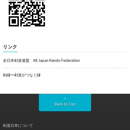
リンク
全日本剣道連盟 All Japan Kendo Federation
剣縁〜剣道がつなぐ縁
Back to Top
剣道日本について