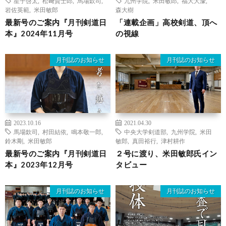
星子啓太
,
松﨑賢士郎
,
馬場欽司
,
九州学院
,
米田敏郎
,
福大大濠
,
岩佐英範
,
米田敏郎
森大樹
最新号のご案内『月刊剣道日
「連載企画」高校剣道、頂へ
本』2024年11月号
の視線
月刊誌のお知らせ
月刊誌のお知らせ
2023.10.16
2021.04.30
馬場欽司
,
村田結依
,
鳴本敬一郎
,
中央大学剣道部
,
九州学院
,
米田
鈴木剛
,
米田敏郎
敏郎
,
真田裕行
,
津村耕作
最新号のご案内『月刊剣道日
２号に渡り、米田敏郎氏イン
本』2023年12月号
タビュー
月刊誌のお知らせ
月刊誌のお知らせ