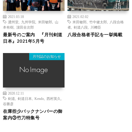
2021.03.18
2021.02.02
濃州堂
,
九州学院
,
米田敏郎
,
山
米田敏郎
,
竹中健太郎
,
八段合格
本有樹
,
濵田全次郎
者
,
剣道八段
,
川﨑臣
最新号のご案内 『月刊剣道
八段合格者手記を一挙掲載
日本』2021年5月号
月刊誌のお知らせ
2020.12.11
剣道
,
剣道日本
,
Kendo
,
西村英久
,
谷勝彦
在庫些少バックナンバーの御
案内③竹刀特集号