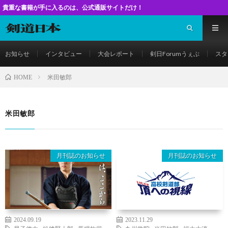
が手に入るのは、公式通販サイトだけ！
お知らせ
インタビュー
大会レポート
剣日Forumうぇぶ
スタ
米田敏郎
HOME
米田敏郎
月刊誌のお知らせ
月刊誌のお知らせ
2024.09.19
2023.11.29