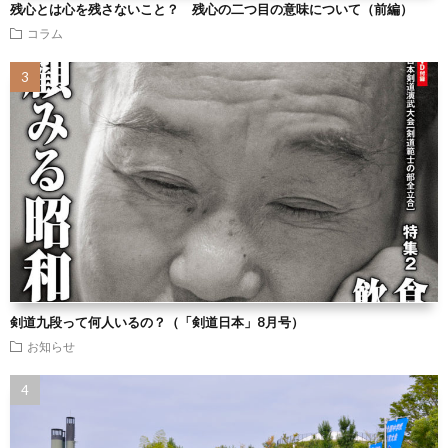
残心とは心を残さないこと？ 残心の二つ目の意味について（前編）
コラム
剣道九段って何人いるの？（「剣道日本」8月号）
お知らせ