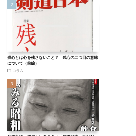
残心とは心を残さないこと？ 残心の二つ目の意味
について（前編）
コラム