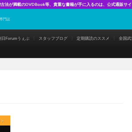
古法が満載のDVDBook等、貴重な書籍が手に入るのは、公式通販サ
専門誌
剣日Forumうぇぶ
スタッフブログ
定期購読のススメ
全国武
ート