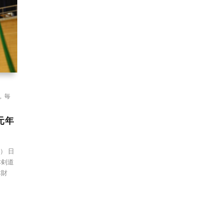
,
毎
元年
） 日
本剣道
本財