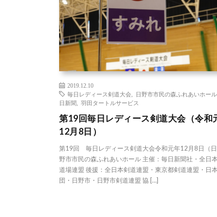
2019.12.10
毎日レディース剣道大会
,
日野市市民の森ふれあいホール
日新聞
,
羽田タートルサービス
第19回毎日レディース剣道大会（令和
12月8日）
第19回 毎日レディース剣道大会令和元年12月8日（日
野市市民の森ふれあいホール 主催：毎日新聞社・全日
道場連盟 後援：全日本剣道連盟・東京都剣道連盟・日
団・日野市・日野市剣道連盟 協 […]