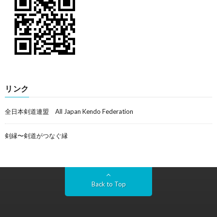
リンク
全日本剣道連盟 All Japan Kendo Federation
剣縁〜剣道がつなぐ縁
Back to Top