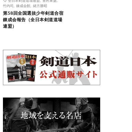
全日本剣道道場連盟
,
豊村東盛
,
竹内司
,
錬成会館
,
緒方勝昭
第58回全国選抜少年剣道合宿
錬成会報告（全日本剣道道場
連盟）