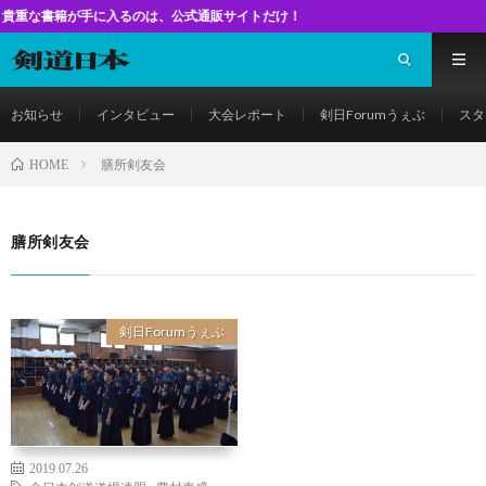
籍が手に入るのは、公式通販サイトだけ！
お知らせ
インタビュー
大会レポート
剣日Forumうぇぶ
スタ
膳所剣友会
HOME
膳所剣友会
剣日Forumうぇぶ
2019.07.26