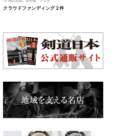
柏武道館
,
菅野豪
,
マルタ
クラウドファンディング２件