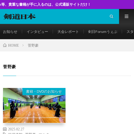
な書籍が手に入るのは、公式通販サイトだけ！
お知らせ
インタビュー
大会レポート
剣日Forumうぇぶ
スタ
菅野豪
HOME
菅野豪
書籍・DVDのお知らせ
2025.02.27