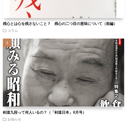
残心とは心を残さないこと？ 残心の二つ目の意味について（前編）
コラム
剣道九段って何人いるの？（「剣道日本」8月号）
お知らせ