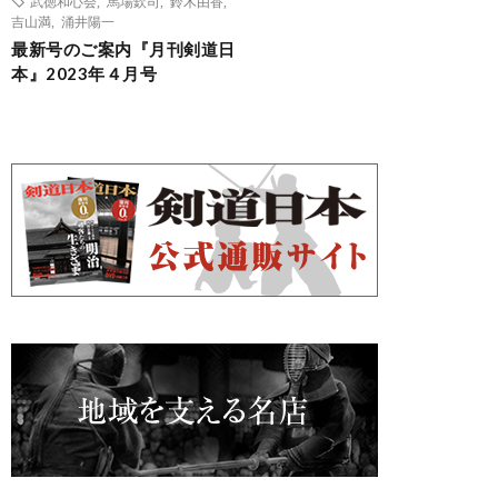
武徳和心会
,
馬場欽司
,
鈴木由香
,
吉山満
,
涌井陽一
最新号のご案内『月刊剣道日
本』2023年４月号