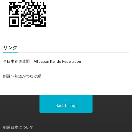
リンク
全日本剣道連盟 All Japan Kendo Federation
剣縁〜剣道がつなぐ縁
Back to Top
剣道日本について