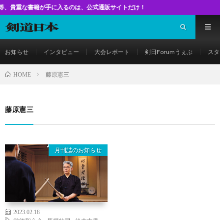
な書籍が手に入るのは、公式通販サイトだけ！
お知らせ
インタビュー
大会レポート
剣日Forumうぇぶ
スタ
藤原憲三
HOME
藤原憲三
月刊誌のお知らせ
2023.02.18