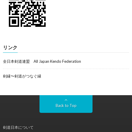
リンク
全日本剣道連盟 All Japan Kendo Federation
剣縁〜剣道がつなぐ縁
Back to Top
剣道日本について