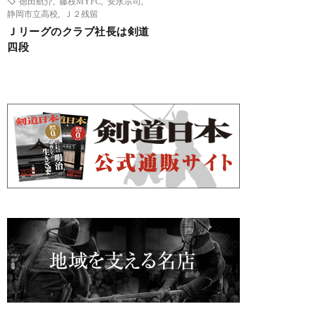
徳田航介
,
藤枝MYFC
,
安永宗司
,
静岡市立高校
,
Ｊ２残留
Ｊリーグのクラブ社長は剣道
四段