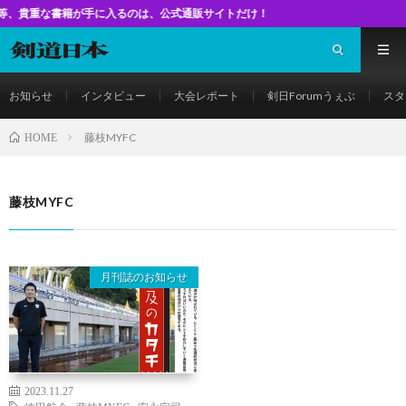
な書籍が手に入るのは、公式通販サイトだけ！
お知らせ
インタビュー
大会レポート
剣日Forumうぇぶ
スタ
藤枝MYFC
HOME
藤枝MYFC
月刊誌のお知らせ
2023.11.27