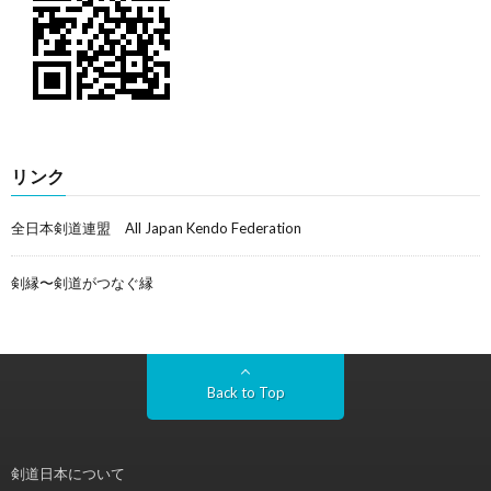
リンク
全日本剣道連盟 All Japan Kendo Federation
剣縁〜剣道がつなぐ縁
Back to Top
剣道日本について