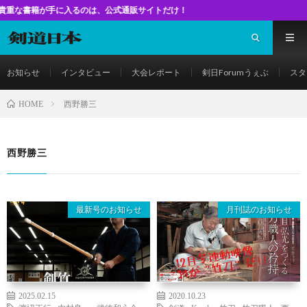
籍が手に入るのは、公式通販サイトだけ！
お知らせ
インタビュー
大会レポート
剣日Forumうぇぶ
スタ
西野勝三
HOME
西野勝三
最新号のお知らせ
月刊誌のお知らせ
2025.02.15
2020.10.23