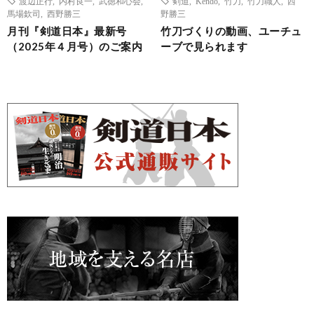
渡辺正行
,
内村良一
,
武徳和心会
,
剣道
,
Kendo
,
竹刀
,
竹刀職人
,
西
馬場欽司
,
西野勝三
野勝三
月刊『剣道日本』最新号
竹刀づくりの動画、ユーチュ
（2025年４月号）のご案内
ーブで見られます