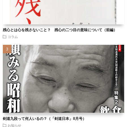
残心とは心を残さないこと？ 残心の二つ目の意味について（前編）
コラム
剣道九段って何人いるの？（「剣道日本」8月号）
お知らせ