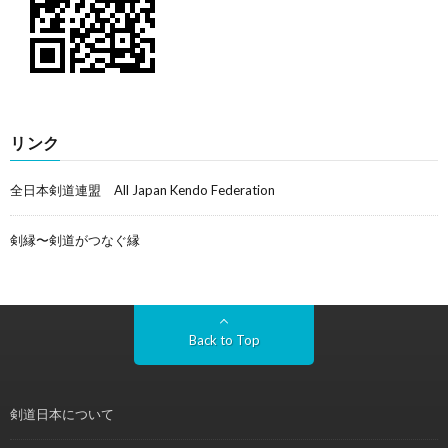
リンク
全日本剣道連盟 All Japan Kendo Federation
剣縁〜剣道がつなぐ縁
Back to Top
剣道日本について