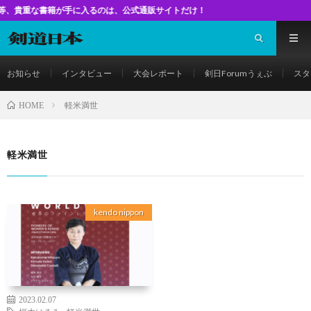
な書籍が手に入るのは、公式通販サイトだけ！
お知らせ
インタビュー
大会レポート
剣日Forumうぇぶ
スタ
軽米満世
HOME
軽米満世
kendo nippon
2023.02.07